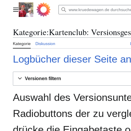
Zum
Inhalt
Hauptmenü
springen
Kategorie
:
Kartenclub
: Versionsge
Kategorie
Diskussion
Logbücher dieser Seite a
Versionen filtern
Auswahl des Versionsunte
Radiobuttons der zu verg
drücke die Eingabetaste o