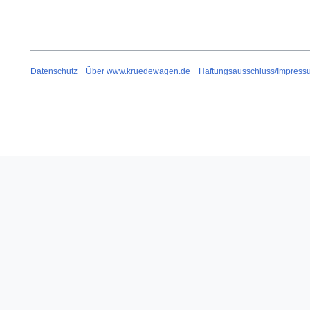
0
7
Datenschutz
Über www.kruedewagen.de
Haftungsausschluss/Impress