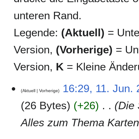
unteren Rand.
Legende:
(Aktuell)
= Unte
Version,
(Vorherige)
= Unt
Version,
K
= Kleine Änder
1
16:29, 11. Jun.
Aktuell
Vorherige
1
.
26 Bytes
+26
Die 
J
u
n
Alles zum Thema Karten
i
2
0