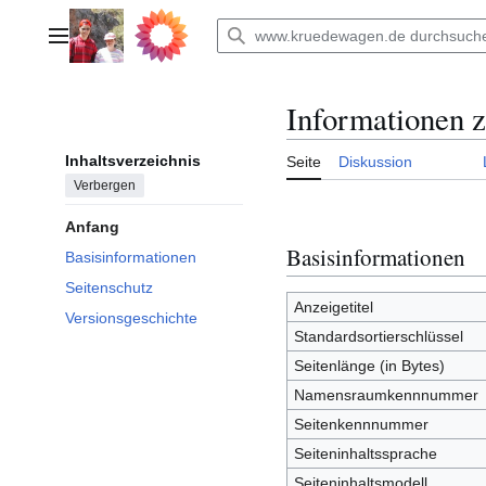
Zum
Inhalt
Hauptmenü
springen
Informationen z
Inhaltsverzeichnis
Seite
Diskussion
Verbergen
Anfang
Basisinformationen
Basisinformationen
Seitenschutz
Anzeigetitel
Versionsgeschichte
Standardsortierschlüssel
Seitenlänge (in Bytes)
Namensraumkennnummer
Seitenkennnummer
Seiteninhaltssprache
Seiteninhaltsmodell