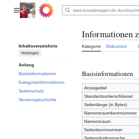
Zum
Inhalt
Hauptmenü
springen
Informationen z
Inhaltsverzeichnis
Kategorie
Diskussion
Verbergen
Anfang
Basisinformationen
Basisinformationen
Kategorieinformationen
Anzeigetitel
Seitenschutz
Standardsortierschlüssel
Versionsgeschichte
Seitenlänge (in Bytes)
Namensraumkennnummer
Namensraum
Seitenkennnummer
Seiteninhaltssprache