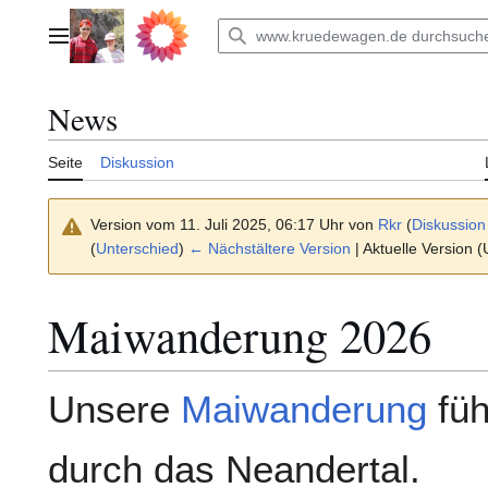
Zum
Inhalt
Hauptmenü
springen
News
Seite
Diskussion
Version vom 11. Juli 2025, 06:17 Uhr von
Rkr
(
Diskussion
(
Unterschied
)
← Nächstältere Version
| Aktuelle Version 
Maiwanderung 2026
Unsere
Maiwanderung
füh
durch das Neandertal.