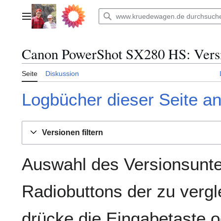
Zum
Inhalt
Hauptmenü
springen
Canon PowerShot SX280 HS
: Ver
Seite
Diskussion
Logbücher dieser Seite a
Versionen filtern
Auswahl des Versionsunte
Radiobuttons der zu verg
drücke die Eingabetaste o