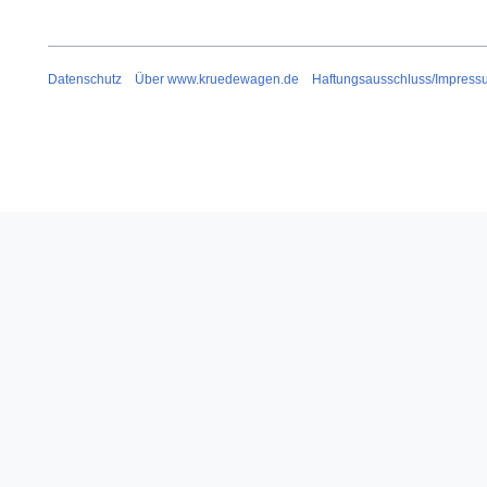
Datenschutz
Über www.kruedewagen.de
Haftungsausschluss/Impress