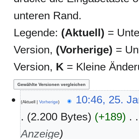
unteren Rand.
Legende:
(Aktuell)
= Unte
Version,
(Vorherige)
= Unt
Version,
K
= Kleine Änder
2
10:46, 25. J
Aktuell
Vorherige
5
.
2.200 Bytes
+189
J
a
n
Anzeige
u