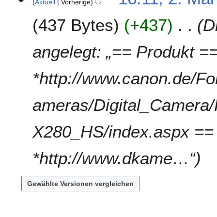
Aktuell
Vorherige
z
u
437 Bytes
+437
D
s
a
angelegt: „== Produkt =
m
m
e
*http://www.canon.de/F
n
f
ameras/Digital_Camera
a
s
s
X280_HS/index.aspx == 
u
n
*http://www.dkame…“
g