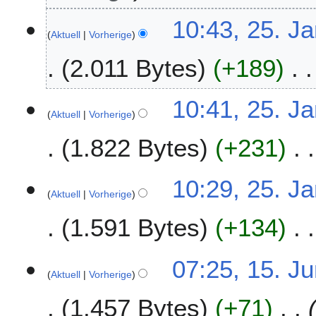
a
10:43, 25. J
r
Aktuell
Vorherige
2
0
2.011 Bytes
+189
1
5
10:41, 25. J
Aktuell
Vorherige
1.822 Bytes
+231
K
10:29, 25. J
e
Aktuell
Vorherige
i
1.591 Bytes
+134
n
e
B
1
07:25, 15. J
e
Aktuell
Vorherige
5
a
.
r
1.457 Bytes
+71
J
b