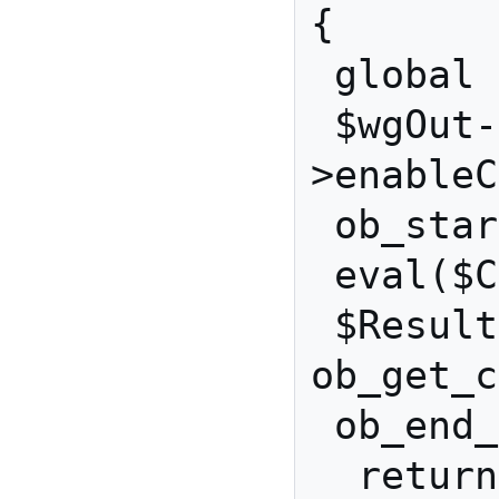
{

 global $wgOut;

 $wgOut-
>enableC
 ob_start();

 eval($Content);

 $Result = 
ob_get_c
 ob_end_clean();

  return($Result);
