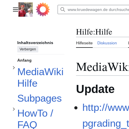
Zum
Inhalt
Unterabschnitt MediaWiki Hilfe umschalten
Hauptmenü
springen
Hilfe
:
Hilfe
Inhaltsverzeichnis
Hilfeseite
Diskussion
Verbergen
Unterabschnitt HowTo / FAQ umschalten
MediaWiki
Anfang
MediaWiki
Unterabschnitt Semantic MediaWiki umschalten
Hilfe
Update
Subpages
http://www
HowTo /
pgrading_
FAQ