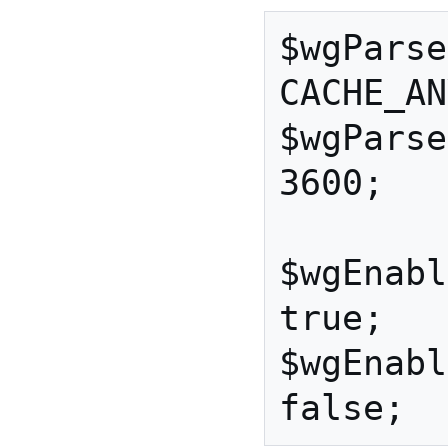
$wgParse
CACHE_AN
$wgParse
3600;

$wgEnabl
true;

$wgEnabl