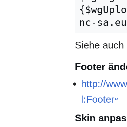
{$wgUplo
Siehe auch
Footer änd
http://ww
l:Footer
Skin anpa