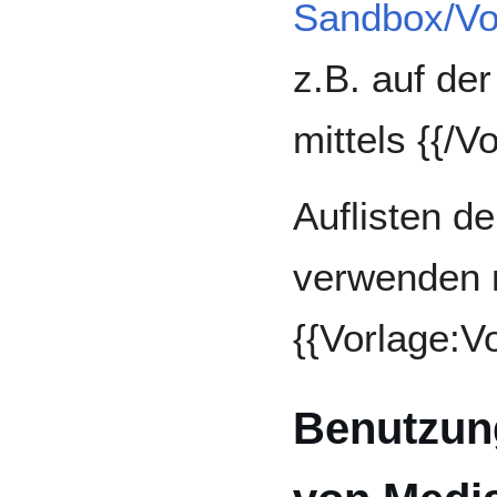
Sandbox/Vo
z.B. auf de
mittels {{/V
Auflisten de
verwenden m
{{Vorlage:V
Benutzun