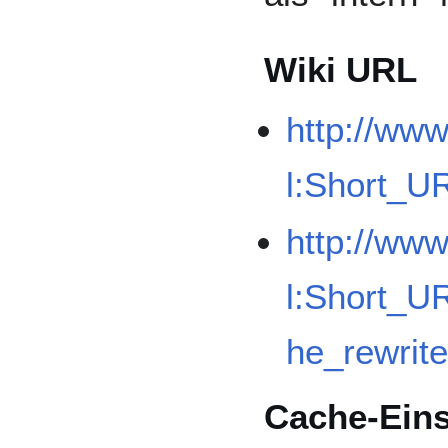
Wiki URL
http://ww
l:Short_U
http://ww
l:Short_UR
he_rewrit
Cache-Eins