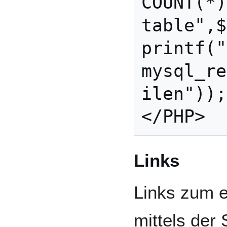
COUNT(*)
table",$
printf("
mysql_re
ilen"));

Links
Links zum 
mittels der