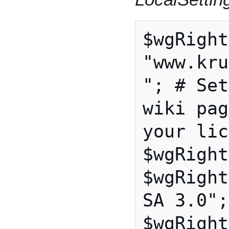
$wgRight
"www.kru
"; # Set
wiki pag
your lic
$wgRight
$wgRight
SA 3.0";

$wgRight