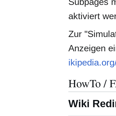
Subpages 
aktiviert we
Zur "Simula
Anzeigen ei
ikipedia.or
HowTo / 
Wiki Redi