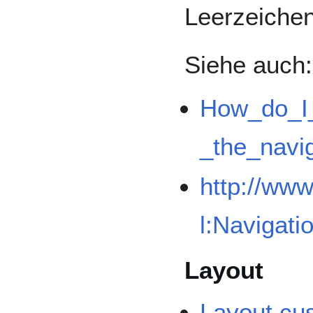
Leerzeichen
Siehe auch:
How_do_I_
_the_navig
http://ww
l:Navigati
Layout
Layout cu