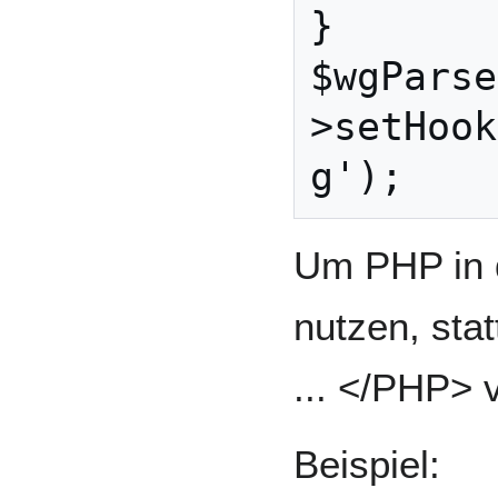
}

$wgParse
>setHook
Um PHP in 
nutzen, sta
... </PHP> 
Beispiel: