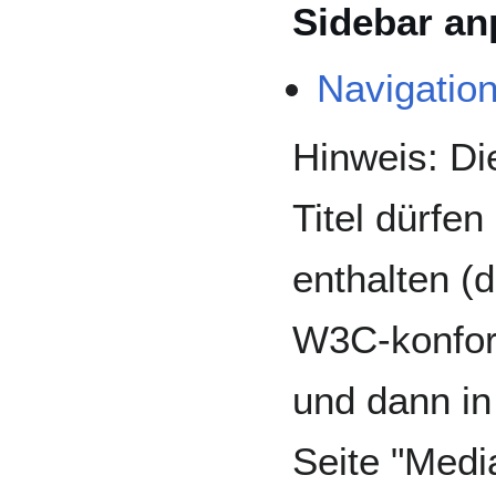
Sidebar a
Navigatio
Hinweis: D
Titel dürfe
enthalten (d
W3C-konform
und dann in
Seite "Med