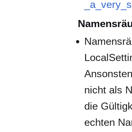
_a_very_
Namensrä
Namensrä
LocalSetti
Ansonsten
nicht als
die Gültig
echten Na