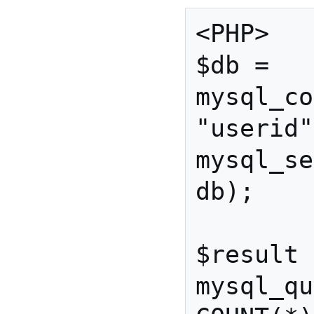
<PHP>

$db = 
mysql_co
"userid"
mysql_se
db);

$result 
mysql_qu