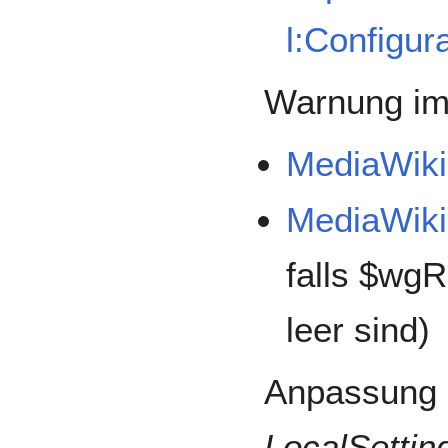
l:Configur
Warnung im 
MediaWiki
MediaWiki
falls $wg
leer sind)
Anpassung i
LocalSettin