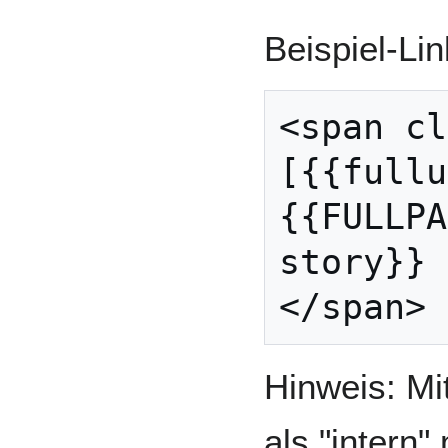
Beispiel-Li
<span cl
[{{fullu
{{FULLPA
story}} 
Hinweis: Mi
als "intern"