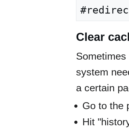
Clear cac
Sometimes 
system need
a certain pa
Go to the
Hit "histor