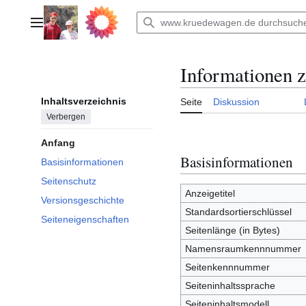
Zum
Inhalt
Hauptmenü
springen
Informationen 
Inhaltsverzeichnis
Seite
Diskussion
Verbergen
Anfang
Basisinformationen
Basisinformationen
Seitenschutz
Anzeigetitel
Versionsgeschichte
Standardsortierschlüssel
Seiteneigenschaften
Seitenlänge (in Bytes)
Namensraumkennnummer
Seitenkennnummer
Seiteninhaltssprache
Seiteninhaltsmodell