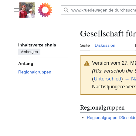
Zum
Inhalt
Hauptmenü
springen
Gesellschaft fü
Inhaltsverzeichnis
Seite
Diskussion
Verbergen
Version vom 27. M
Anfang
(Rkr verschob die 
Regionalgruppen
(
Unterschied
)
← Nä
Nächstjüngere Vers
Regionalgruppen
Regionalgruppe Düsseldo