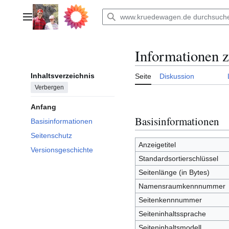
Zum
Inhalt
Hauptmenü
springen
Informationen z
Inhaltsverzeichnis
Seite
Diskussion
Verbergen
Anfang
Basisinformationen
Basisinformationen
Seitenschutz
Anzeigetitel
Versionsgeschichte
Standardsortierschlüssel
Seitenlänge (in Bytes)
Namensraumkennnummer
Seitenkennnummer
Seiteninhaltssprache
Seiteninhaltsmodell