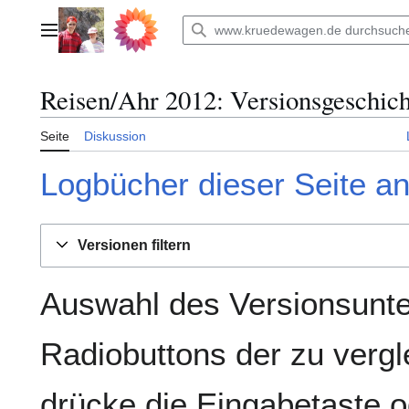
Zum
Inhalt
Hauptmenü
springen
Reisen/Ahr 2012
: Versionsgeschic
Seite
Diskussion
Logbücher dieser Seite a
Versionen filtern
Auswahl des Versionsunte
Radiobuttons der zu verg
drücke die Eingabetaste o