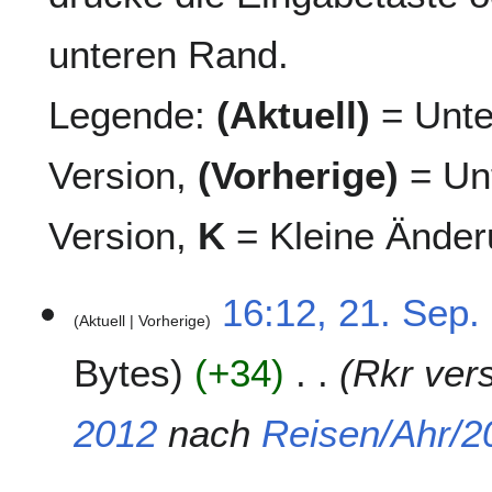
unteren Rand.
Legende:
(Aktuell)
= Unte
Version,
(Vorherige)
= Unt
Version,
K
= Kleine Änder
2
16:12, 21. Sep.
Aktuell
Vorherige
1
.
Bytes
+34
Rkr ver
S
e
p
2012
nach
Reisen/Ahr/2
t
e
m