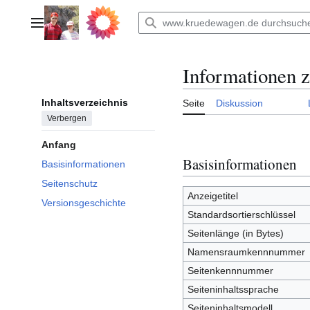
Zum
Inhalt
Hauptmenü
springen
Informationen z
Inhaltsverzeichnis
Seite
Diskussion
Verbergen
Anfang
Basisinformationen
Basisinformationen
Seitenschutz
Anzeigetitel
Versionsgeschichte
Standardsortierschlüssel
Seitenlänge (in Bytes)
Namensraumkennnummer
Seitenkennnummer
Seiteninhaltssprache
Seiteninhaltsmodell