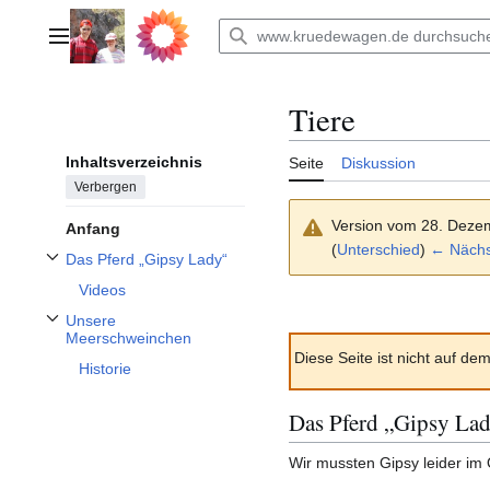
Zum
Inhalt
Hauptmenü
springen
Tiere
Inhaltsverzeichnis
Seite
Diskussion
Verbergen
Version vom 28. Deze
Anfang
(
Unterschied
)
← Nächst
Das Pferd „Gipsy Lady“
Unterabschnitt Das Pferd „Gipsy Lady“ umschalten
Videos
Unsere
Unterabschnitt Unsere Meerschweinchen umschalten
Meerschweinchen
Diese Seite ist nicht auf dem
Historie
Das Pferd „Gipsy La
Wir mussten Gipsy leider im