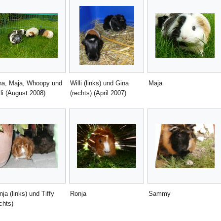
na, Maja, Whoopy und
Willi (links) und Gina
Maja
lli (August 2008)
(rechts) (April 2007)
ja (links) und Tiffy
Ronja
Sammy
chts)