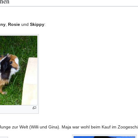
chen
nny
,
Rosie
und
Skippy
:
nge zur Welt (Willi und Gina). Maja war wohl beim Kauf im Zoogeschä