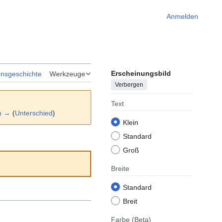
Anmelden
Erscheinungsbild
onsgeschichte
Werkzeuge
Verbergen
Text
n →
(
Unterschied
)
Klein
Standard
Groß
Breite
Standard
Breit
Farbe
(Beta)