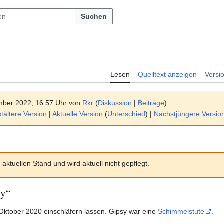
Suchen
Lesen
Quelltext anzeigen
Versi
mber 2022, 16:57 Uhr von
Rkr
(
Diskussion
|
Beiträge
)
ältere Version
|
Aktuelle Version
(
Unterschied
) |
Nächstjüngere Versio
 aktuellen Stand und wird aktuell nicht gepflegt.
dy“
 Oktober 2020 einschläfern lassen. Gipsy war eine
Schimmelstute
.