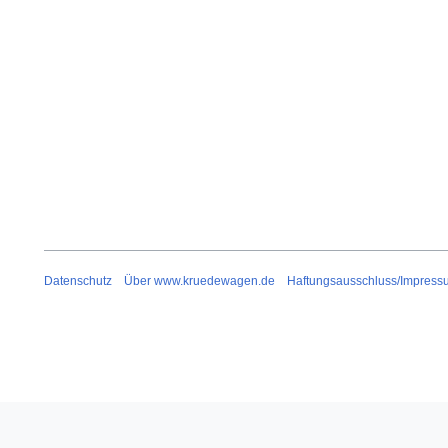
Datenschutz
Über www.kruedewagen.de
Haftungsausschluss/Impress