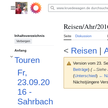
Zum
Inhalt
Hauptmenü
springen
Reisen/Ahr/201
Inhaltsverzeichnis
Seite
Diskussion
Verbergen
<
Reisen
|
Anfang
Touren
Unterabschnitt Touren umschalten
Version vom 23. S
Beiträge
)
(
→
Siehe
Fr,
(
Unterschied
)
← Nä
23.09.20
Nächstjüngere Vers
16 -
Sahrbach