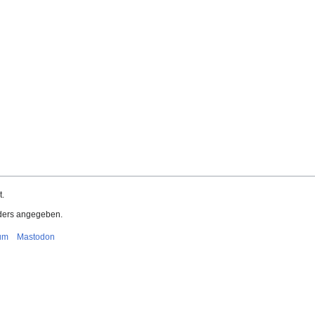
t.
nders angegeben.
um
Mastodon