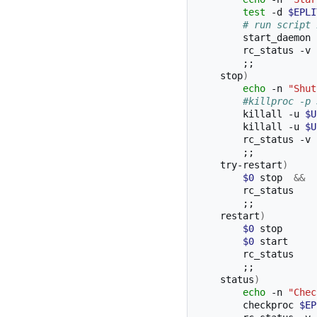
test
-d
$EPLI
# run script 
start_daemon
rc_status
;;
stop
)
echo
-n
"Shut
#killproc -p 
killall
-u
$U
killall
-u
$U
rc_status
;;
try-restart
)
$0
stop
&&
;;
restart
)
$0
$0
;;
status
)
echo
-n
"Chec
checkproc
$EP