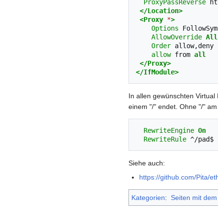
ProxyPassReverse
</Location>
<Proxy
*
>
Options
FollowSym
AllowOverride
All
Order
allow
from
all
</Proxy>
</IfModule>
In allen gewünschten Virtual
einem "/" endet. Ohne "/" am 
RewriteEngine
On
RewriteRule
^/pad$
Siehe auch:
https://github.com/Pita/et
Kategorien
:
Seiten mit dem