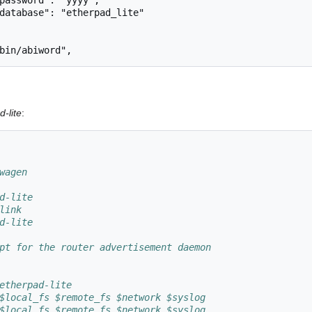
d-lite
:
wagen
d-lite
link
d-lite
pt for the router advertisement daemon
etherpad-lite
$local_fs $remote_fs $network $syslog
$local_fs $remote_fs $network $syslog