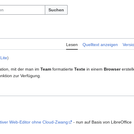
Suchen
Lesen
Quelltext anzeigen
Versi
Lite
)
ation, mit der man im
Team
formatierte
Texte
in einem
Browser
erstel
unktion zur Verfügung.
ativer Web-Editor ohne Cloud-Zwang
- nun auf Basis von LibreOffice