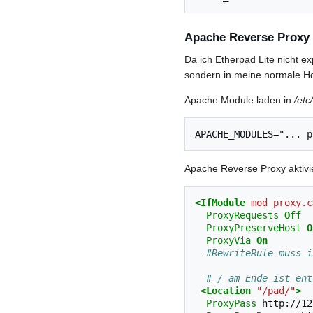
Apache Reverse Proxy
Da ich Etherpad Lite nicht e
sondern in meine normale Hom
Apache Module laden in
/etc
Apache Reverse Proxy aktivi
<IfModule
mod_proxy.c
ProxyRequests
Off
ProxyPreserveHost
O
ProxyVia
On
#RewriteRule muss i
# / am Ende ist ent
<Location
"/pad/"
>
ProxyPass