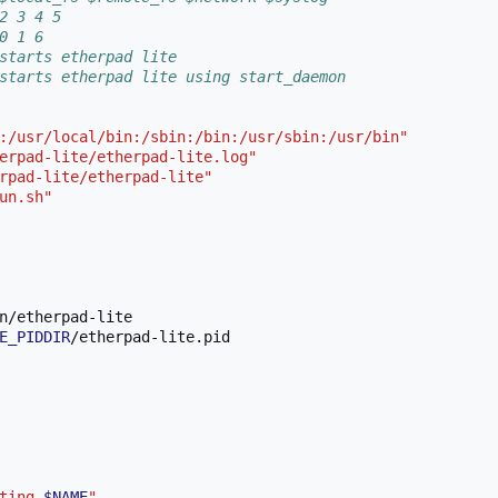
2 3 4 5
0 1 6
starts etherpad lite
starts etherpad lite using start_daemon
:/usr/local/bin:/sbin:/bin:/usr/sbin:/usr/bin"
erpad-lite/etherpad-lite.log"
rpad-lite/etherpad-lite"
un.sh"
E_PIDDIR
/etherpad-lite.pid

ting 
$NAME
"