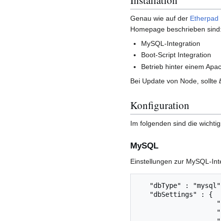
Installation
Genau wie auf der
Etherpad
Homepage beschrieben sind
MySQL-Integration
Boot-Script Integration
Betrieb hinter einem Apa
Bei Update von Node, sollte
Konfiguration
Im folgenden sind die wichti
MySQL
Einstellungen zur MySQL-Int
   "dbType" : "mysql",

   "dbSettings" : {

                    "user"    : "xxxx",

                    "host"    : "localhost",
