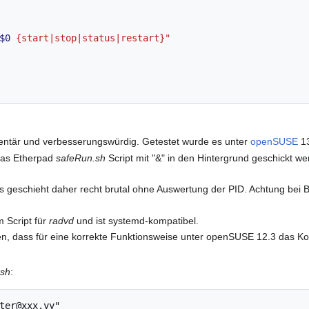
$0
 {start|stop|status|restart}"
imentär und verbesserungswürdig. Getestet wurde es unter
openSUSE
13
as Etherpad
safeRun.sh
Script mit "&" in den Hintergrund geschickt we
 geschieht daher recht brutal ohne Auswertung der PID. Achtung bei 
m Script für
radvd
und ist systemd-kompatibel.
ten, dass für eine korrekte Funktionsweise unter openSUSE 12.3 das 
.sh
: