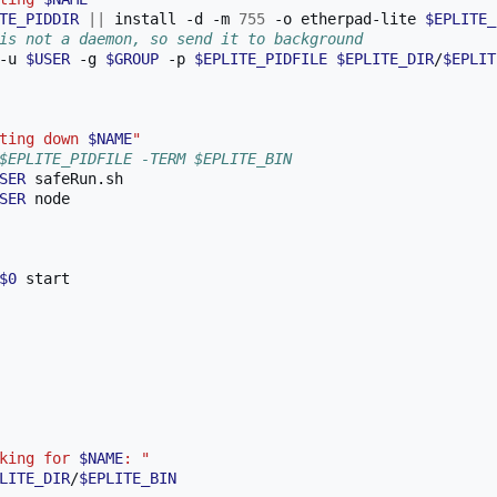
TE_PIDDIR
||
install
-d
-m
755
-o
etherpad-lite
$EPLITE_
is not a daemon, so send it to background
-u
$USER
-g
$GROUP
-p
$EPLITE_PIDFILE
$EPLITE_DIR
/
$EPLIT
ting down 
$NAME
"
$EPLITE_PIDFILE -TERM $EPLITE_BIN
SER
SER
$0
king for 
$NAME
: "
LITE_DIR
/
$EPLITE_BIN