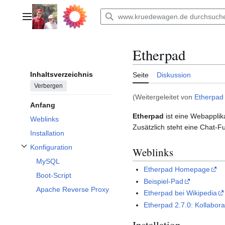
Zum
Inhalt
Hauptmenü
springen
Etherpad
Inhaltsverzeichnis
Seite
Diskussion
Verbergen
(Weitergeleitet von
Etherpad 
Anfang
Etherpad
ist eine Webapplik
Weblinks
Zusätzlich steht eine Chat-F
Installation
Konfiguration
Weblinks
Unterabschnitt Konfiguration umschalten
MySQL
Etherpad Homepage
Boot-Script
Beispiel-Pad
Apache Reverse Proxy
Etherpad bei Wikipedia
Etherpad 2.7.0: Kollabor