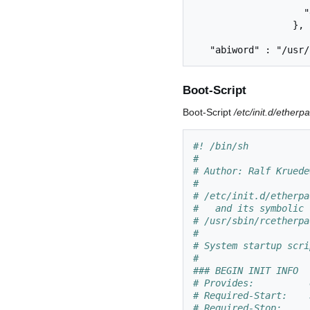
                    "password": "yyyy",

                    "database": "etherpad_lite"

                  },

Boot-Script
Boot-Script
/etc/init.d/etherpa
#! /bin/sh
#
# Author: Ralf Kruede
#
# /etc/init.d/etherpa
#   and its symbolic 
# /usr/sbin/rcetherpa
#
# System startup scri
#
### BEGIN INIT INFO
# Provides:          
# Required-Start:    
# Required-Stop:     