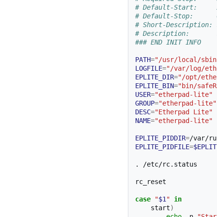
# Default-Start:     
# Default-Stop:      
# Short-Description: 
# Description:       
### END INIT INFO
PATH
=
"/usr/local/sbin
LOGFILE
=
"/var/log/eth
EPLITE_DIR
=
"/opt/ethe
EPLITE_BIN
=
"bin/safeR
USER
=
"etherpad-lite"
GROUP
=
"etherpad-lite"
DESC
=
"Etherpad Lite"
NAME
=
"etherpad-lite"
EPLITE_PIDDIR
=
EPLITE_PIDFILE
=
$EPLIT
.
/etc/rc.status

rc_reset

case
"
$1
"
in
start
)
echo
-n
"Star