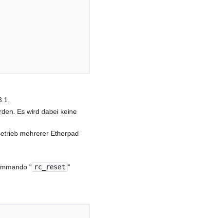
.1.
rden. Es wird dabei keine
Betrieb mehrerer Etherpad
Kommando "
rc_reset
"