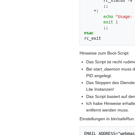
rc_status
;;
*
)
echo
"Usage: 
exit
1
;;
esac
Hinweise zum Boot-Script:
Das Script ist recht rud
Bei
start_daemon
muss d
PID angelegt.
Das Stoppen des Dienstes
Lite Instanzen!
Das Script basiert auf de
Ich habe Hinweise erhal
entfernt werden muss.
Einstellungen in
bin/safeRun