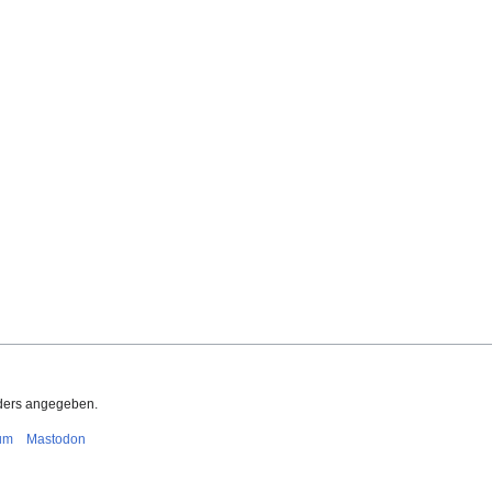
nders angegeben.
um
Mastodon