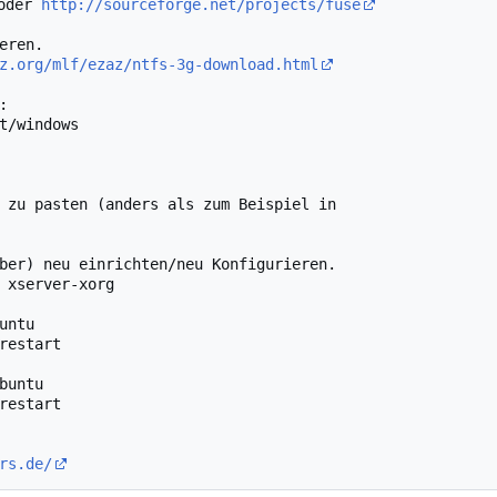
oder 
http://sourceforge.net/projects/fuse
z.org/mlf/ezaz/ntfs-3g-download.html


t/windows

 zu pasten (anders als zum Beispiel in

ber) neu einrichten/neu Konfigurieren.

 xserver-xorg

untu

restart

buntu

restart

rs.de/