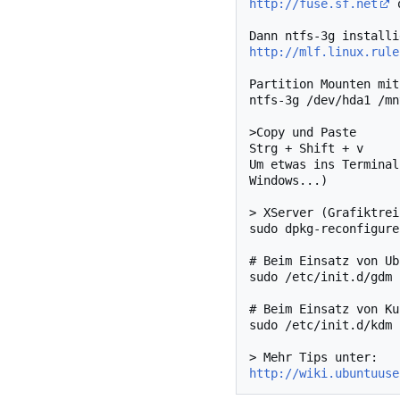
http://fuse.sf.net
 
http://mlf.linux.rule
Partition Mounten mit:
ntfs-3g /dev/hda1 /mn
>Copy und Paste

Strg + Shift + v

Um etwas ins Terminal
Windows...)

> XServer (Grafiktrei
sudo dpkg-reconfigure
# Beim Einsatz von Ub
sudo /etc/init.d/gdm 
# Beim Einsatz von Ku
sudo /etc/init.d/kdm 
http://wiki.ubuntuuse