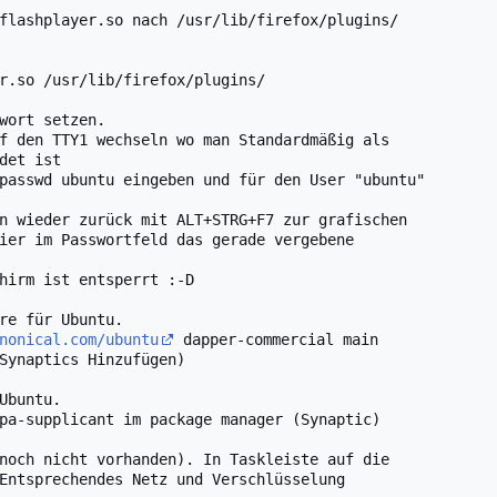
flashplayer.so nach /usr/lib/firefox/plugins/

r.so /usr/lib/firefox/plugins/

wort setzen.

f den TTY1 wechseln wo man Standardmäßig als

det ist

passwd ubuntu eingeben und für den User "ubuntu"

n wieder zurück mit ALT+STRG+F7 zur grafischen

ier im Passwortfeld das gerade vergebene

hirm ist entsperrt :-D

re für Ubuntu.

nonical.com/ubuntu
 dapper-commercial main

Synaptics Hinzufügen)

Ubuntu.

pa-supplicant im package manager (Synaptic)

noch nicht vorhanden). In Taskleiste auf die

Entsprechendes Netz und Verschlüsselung
