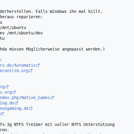
derherstellen. Falls Windows ihn mal killt.

heraus reparieren:



/mnt/ubuntu

ev /mnt/ubuntu/dev

u

hda müssen Möglicherweise angepasst werden.)

rs.de/Automatix
econtrib.org
rg
s.org
ndex.php/Native_Games
ing.de
nuxgaming.de
fs-3g NTFS Treiber mit voller NTFS Unterstützung
