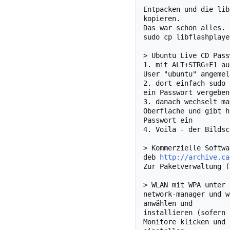
Entpacken und die lib
kopieren.

Das war schon alles.

sudo cp libflashplaye
> Ubuntu Live CD Pass
1. mit ALT+STRG+F1 au
User "ubuntu" angemel
2. dort einfach sudo 
ein Passwort vergeben

3. danach wechselt ma
Oberfläche und gibt h
Passwort ein

4. Voila - der Bildsc
> Kommerzielle Softwa
deb 
http://archive.ca
Zur Paketverwaltung (
> WLAN mit WPA unter 
network-manager und w
anwählen und

installieren (sofern 
Monitore klicken und 