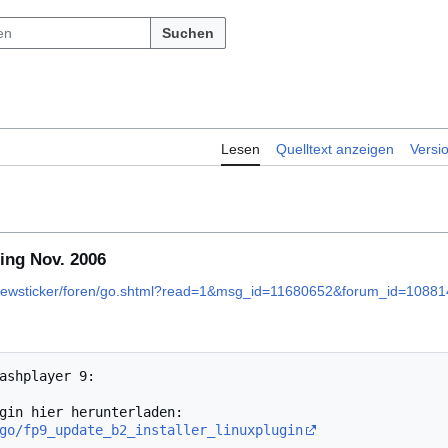
Suchen
Lesen
Quelltext anzeigen
Versi
ting Nov. 2006
/newsticker/foren/go.shtml?read=1&msg_id=11680652&forum_id=10881
ashplayer 9:

go/fp9_update_b2_installer_linuxplugin