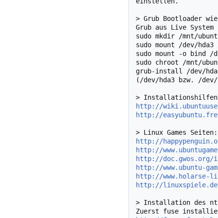
einstellen.

> Grub Bootloader wie
Grub aus Live System 
sudo mkdir /mnt/ubuntu
sudo mount /dev/hda3 
sudo mount -o bind /d
sudo chroot /mnt/ubunt
grub-install /dev/hda

(/dev/hda3 bzw. /dev/
http://wiki.ubuntuuse
http://easyubuntu.fre
http://happypenguin.o
http://www.ubuntugame
http://doc.gwos.org/i
http://www.ubuntu-gam
http://www.holarse-li
http://linuxspiele.de
> Installation des nt