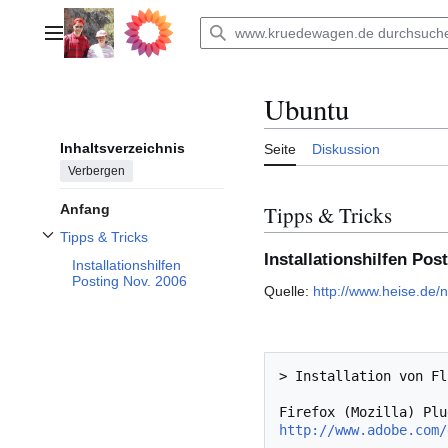
Zum
Inhalt
Hauptmenü
springen
Ubuntu
Inhaltsverzeichnis
Seite
Diskussion
Verbergen
Tipps & Tricks
Anfang
Tipps & Tricks
Unterabschnitt Tipps & Tricks umschalten
Installationshilfen Pos
Installationshilfen
Posting Nov. 2006
Quelle:
http://www.heise.de
> Installation von Fl
http://www.adobe.com/