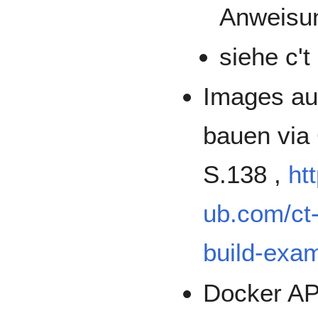
Anweisun
siehe c't
Images au
bauen via 
S.138 ,
ht
ub.com/ct
build-exa
Docker API