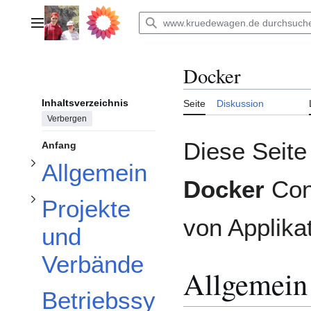
Zum
Inhalt
Hauptmenü
Unterabschnitt Projekte und Verbände umschalten
springen
Unterabschnitt Allgemein umschalten
Docker
Inhaltsverzeichnis
Seite
Diskussion
Verbergen
Diese Seite 
Anfang
Allgemein
Docker
Cont
Projekte
von Applika
und
Verbände
Allgemein
Betriebssy