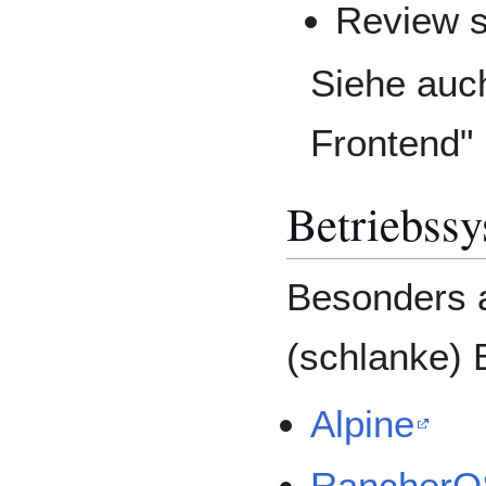
Review s
Siehe auc
Frontend" 
Betriebss
Besonders 
(schlanke) 
Alpine
RancherO