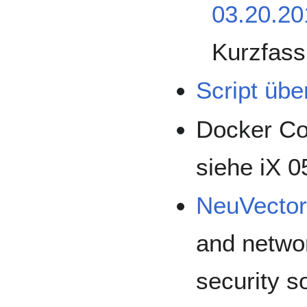
03.20.20
Kurzfas
Script übe
Docker Con
siehe iX 0
NeuVecto
and networ
security s