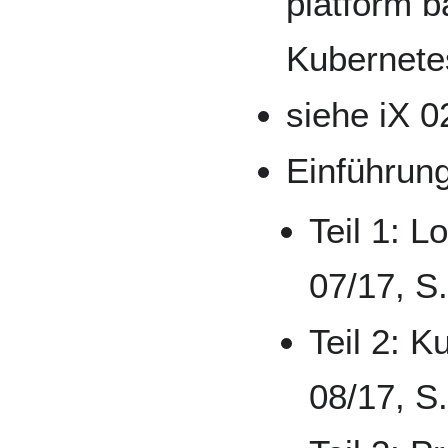
platform 
Kubernete
siehe iX 0
Einführung
Teil 1: L
07/17, S
Teil 2: K
08/17, S