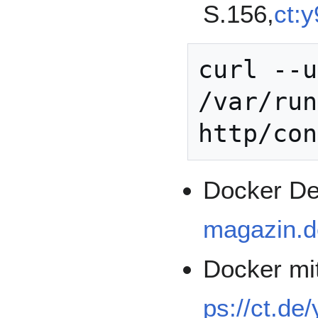
S.156,
ct:
curl --u
/var/run
Docker De
magazin.d
Docker mit
ps://ct.de/