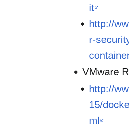
it
http://w
r-securi
container
VMware R
http://w
15/docker
ml