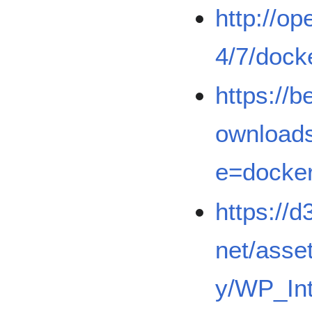
http://o
4/7/dock
https://b
ownloads
e=docke
https://
net/asse
y/WP_Int