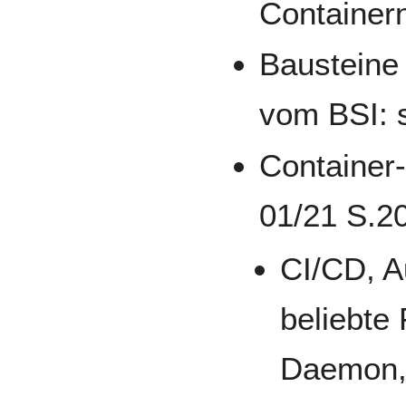
Containern
Bausteine 
vom BSI: 
Container-
01/21 S.20
CI/CD, A
beliebte
Daemon, 