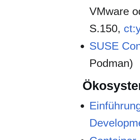
VMware ode
S.150,
ct:
SUSE Cont
Podman)
Ökosyst
Einführung
Developm