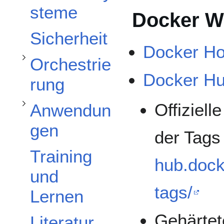
Unterabschnitt Orchestrierung umschalten
Unterabschnitt Anwendungen umschalten
steme
Docker W
Sicherheit
Docker H
Orchestrie
Docker H
rung
Offiziel
Anwendun
gen
der Tags 
Training
Unterabschnitt Betrieb umschalten
hub.dock
und
tags/
Lernen
Gehärte
Literatur