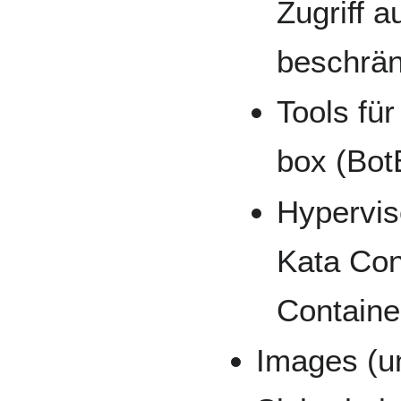
Zugriff 
beschrä
Tools fü
box (Bot
Hypervis
Kata Con
Containe
Images (u