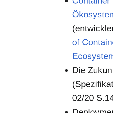
Container
Ökosystem
(entwickle
of Contai
Ecosyste
Die Zukunf
(Spezifika
02/20 S.1
Deploymen