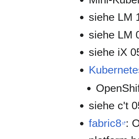
siehe LM 
siehe LM 
siehe iX 0
Kubernete
OpenShif
siehe c't 
fabric8
: 