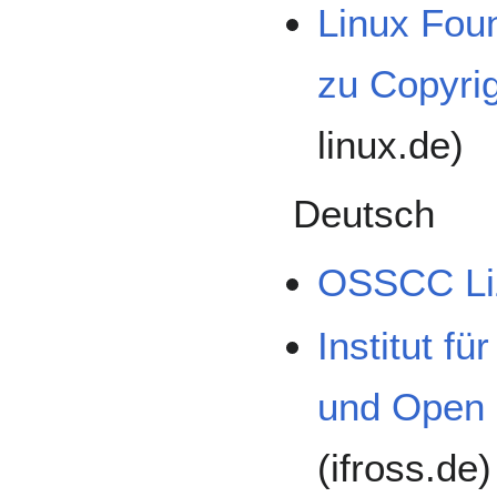
Linux Fou
zu Copyri
linux.de)
Deutsch
OSSCC Liz
Institut f
und Open 
(ifross.de)