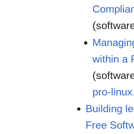
Complia
(softwar
Managing
within a
(softwar
pro-linux
Building le
Free Softw