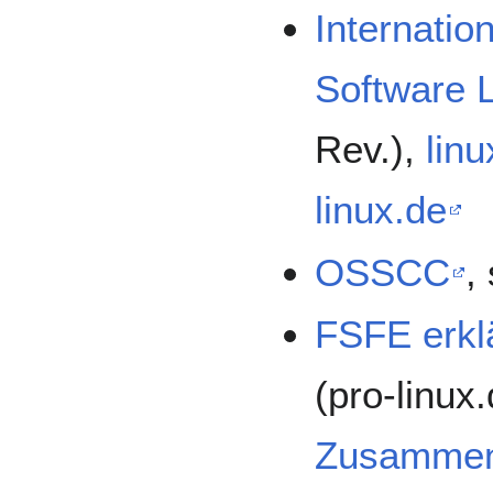
Internati
Software 
Rev.),
lin
linux.de
OSSCC
,
FSFE erklä
(pro-linux
Zusammen