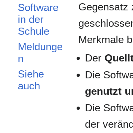
Gegensatz z
Software
in der
geschlossen
Schule
Merkmale be
Meldunge
Der
Quell
n
Siehe
Die Softwa
auch
genutzt u
Die Softw
der verän