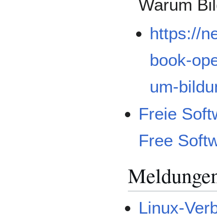
Warum Bil
https://n
book-ope
um-bildu
Freie Soft
Free Soft
Meldunge
Linux-Verb