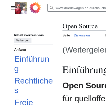
Zum
Inhalt
Hauptmenü
springen
Open Source
Inhaltsverzeichnis
Seite
Diskussion
Verbergen
(Weitergele
Anfang
Einführun
Einführun
g
Rechtliche
Open Sour
s
für quelloff
Freie