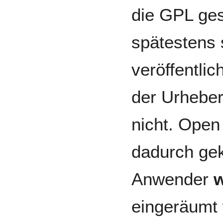
die GPL ges
spätestens 
veröffentlic
der Urhebe
nicht. Open
dadurch ge
Anwender
w
eingeräumt 