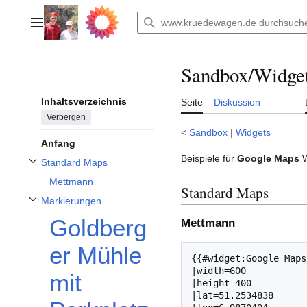
Zum
Inhalt
Hauptmenü
springen
Sandbox/Widge
Inhaltsverzeichnis
Seite
Diskussion
Verbergen
<
Sandbox
|
Widgets
Anfang
Beispiele für
Google Maps
W
Standard Maps
Unterabschnitt Standard Maps umschalten
Mettmann
Standard Maps
Markierungen
Unterabschnitt Markierungen umschalten
Goldberg
Mettmann
er Mühle
{{#widget:Google Maps

|width=600

mit
|height=400

|lat=51.2534838
