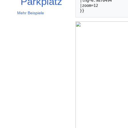
Parkplatz
|lng=6.9870494

|zoom=12

Mehr Beispiele