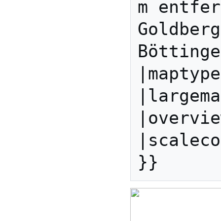
m entfer
Goldberg
Böttinge
|maptype
|largema
|overvie
|scaleco