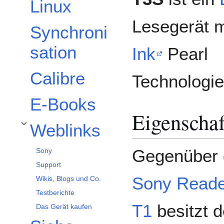
Linux
Lesegerät 
Synchroni
sation
Ink
Pearl
Calibre
Technologie
E-Books
Eigenschaf
Weblinks
Unterabschnitt Weblinks umschalten
Gegenüber
Sony
Support
Sony Read
Wikis, Blogs und Co.
Testberichte
T1
besitzt 
Das Gerät kaufen