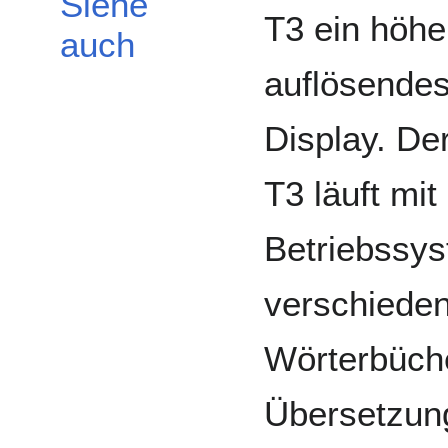
Siehe
T3 ein höhe
auch
auflösende
Display. De
T3 läuft mi
Betriebssy
verschieden
Wörterbüche
Übersetzun