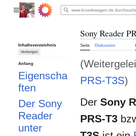
Zum
Inhalt
Hauptmenü
springen
Sony Reader P
Inhaltsverzeichnis
Seite
Diskussion
Verbergen
(Weitergele
Anfang
Eigenscha
PRS-T3S
)
ften
Der
Sony R
Der Sony
Reader
PRS-T3
bz
unter
T3S
ist ein