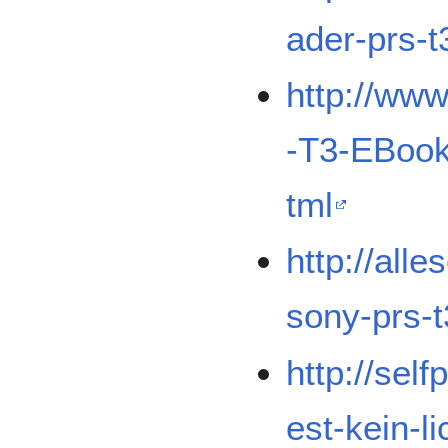
ader-prs-t
http://www
-T3-EBook
tml
http://alle
sony-prs-
http://self
est-kein-l