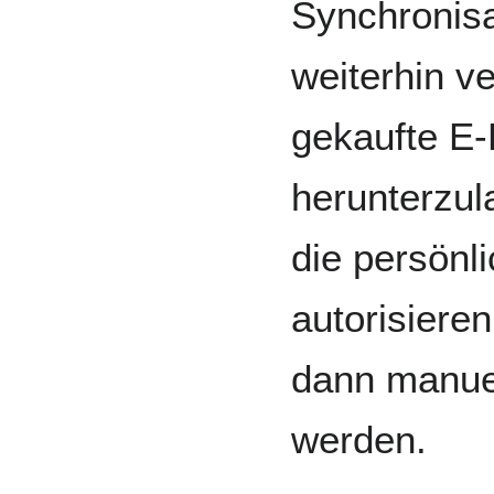
Synchronisa
weiterhin v
gekaufte E
herunterzul
die persönl
autorisiere
dann manuel
werden.