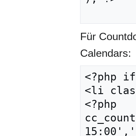
Für Countdo
Calendars:
<?php if
<li clas
<?php 
cc_count
15:00','