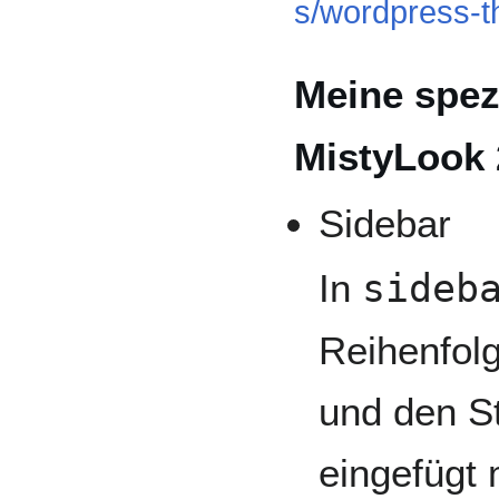
s/wordpress-t
Meine spez
MistyLook
Sidebar
In
sideb
Reihenfolg
und den S
eingefügt 