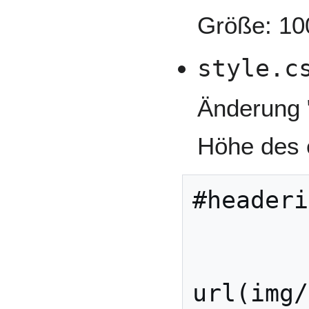
Größe: 10
style.c
Änderung "
Höhe des 
#headeri
        clear: both;

        background: #fff 
url(img/