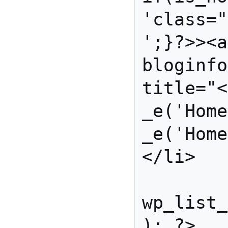
'class="
';}?>><a
bloginfo
title="<
_e('Home
_e('Home
</li>

	 <?php 
wp_list_
); ?>
