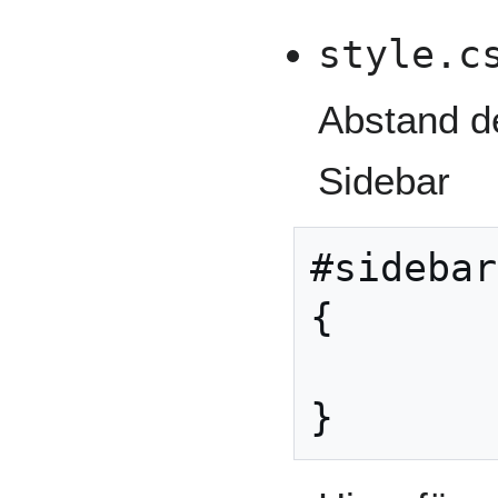
style.c
Abstand de
Sidebar
#sidebar
{

	margin-bottom:1px;
