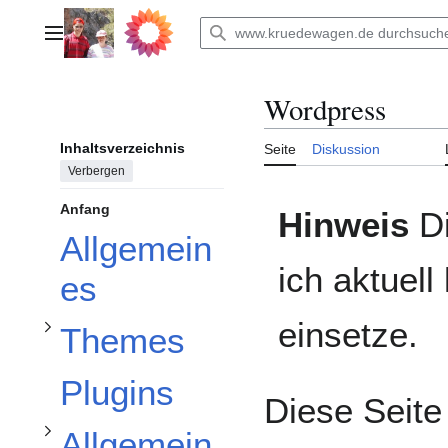
Zum
Inhalt
Hauptmenü
springen
Wordpress
Inhaltsverzeichnis
Seite
Diskussion
Unterabschnitt Themes umschalten
Unterabschnitt Allgemeine Konfiguration umschalten
Verbergen
Anfang
Hinweis
Di
Allgemein
Unterabschnitt Spezielle Konfiguration und Anpassungen umschalten
ich aktuel
es
einsetze.
Themes
Plugins
Diese Seite
Allgemein