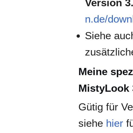
Version 3
n.de/down
Siehe au
zusätzlic
Meine spez
MistyLook
Gütig für Ve
siehe
hier
fü