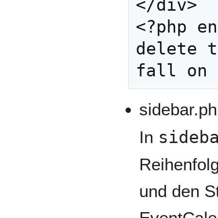
</div>

<?php en
delete t
sidebar.p
In
sideb
Reihenfolg
und den S
EventCalen