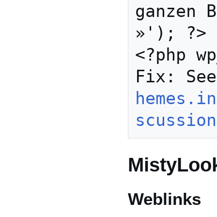
ganzen B
»'); ?>

<?php wp
Fix: See
hemes.in
scussion
MistyLoo
Weblinks