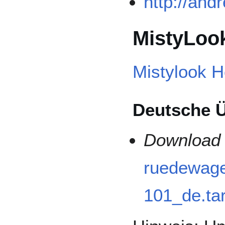
http://and
MistyLoo
Mistylook 
Deutsche Ü
Download
ruedewage
101_de.tar