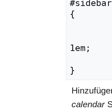
#sidebar
{

	list-style:none;

	margin:0em 0 0 
1em;

	padding:0;

Hinzufüge
calendar
S