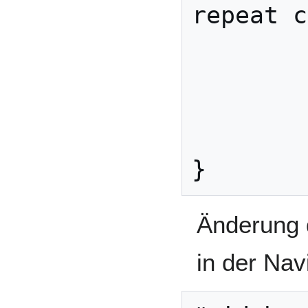
repeat c
        margin: 10px;

        color: #fff;

        /*height: 270px;*/

        height: 200px;

Änderung d
in der Nav