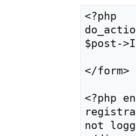
<?php 
do_actio
$post->I
</form>

<?php en
registra
not logg