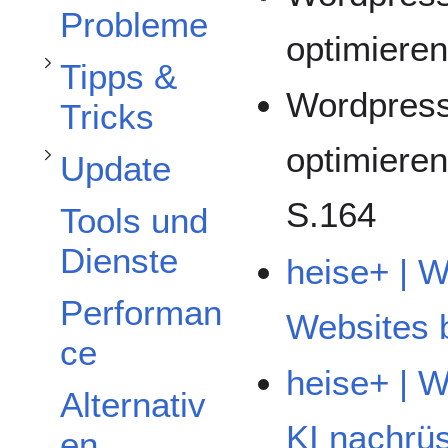
Unterabschnitt Update umschalten
Probleme
optimiere
Tipps &
Wordpress
Tricks
optimiere
Update
S.164
Tools und
Dienste
heise+ | 
Performan
Websites 
ce
heise+ | W
Alternativ
KI nachrü
en