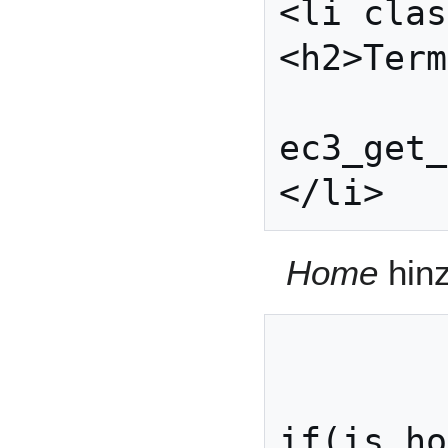
<li clas
<h2>Term
	<?php 
ec3_get_
Home
hinz
	<ul>

	 <li <?php 
if(is_ho