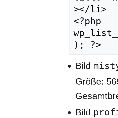
></li>

<?php 
wp_list_
Bild
mist
Größe: 569
Gesamtbrei
Bild
prof