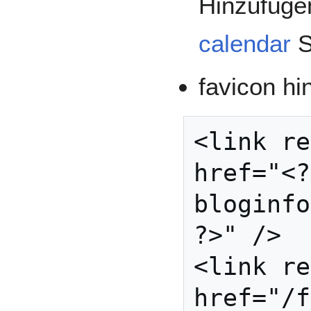
Hinzufüge
calendar
S
favicon h
<link re
href="<?
bloginfo
?>" />

<link re
href="/f