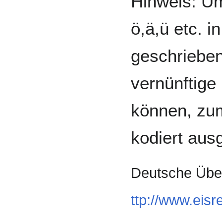
Hinweis: Um
ö,ä,ü etc. i
geschrieben
vernünftige
können, zum
kodiert ausg
Deutsche Über
ttp://www.eis