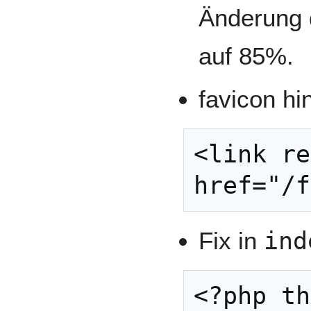
Änderung 
auf 85%.
favicon h
<link re
Fix in
ind
<?php th