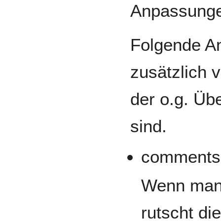
Anpassungen
Folgende A
zusätzlich 
der o.g. Ü
sind.
comments
Wenn man n
rutscht di