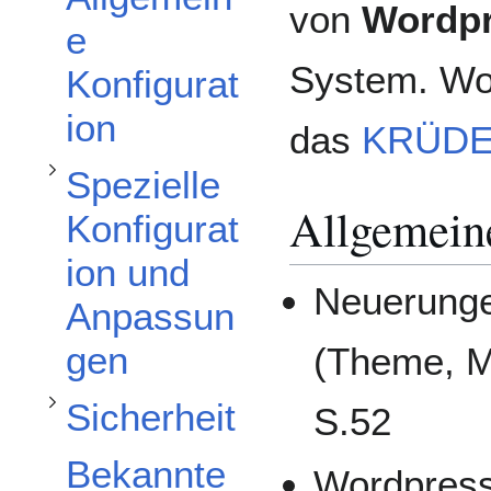
von
Wordp
e
System. Wor
Konfigurat
ion
das
KRÜD
Spezielle
Unterabschnitt Sicherheit umschalten
Allgemein
Konfigurat
ion und
Neuerunge
Anpassun
Unterabschnitt Tipps & Tricks umschalten
gen
(Theme, Mu
Sicherheit
S.52
Bekannte
Wordpress