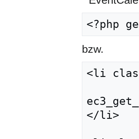
bzw.
<li clas
	<?php 
ec3_get_
</li>
