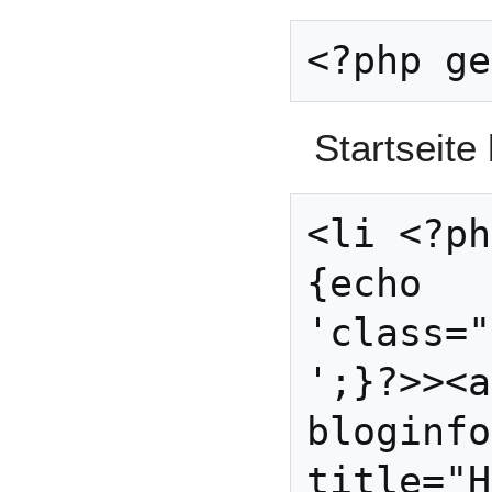
Startseite
<li <?ph
{echo 
'class="
';}?>><a
bloginfo
title="H