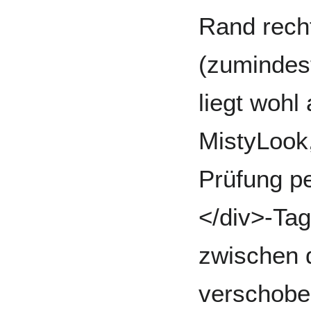
Rand recht
(zumindest
liegt wohl
MistyLook
Prüfung p
</div>-Tag
zwischen d
verschobe